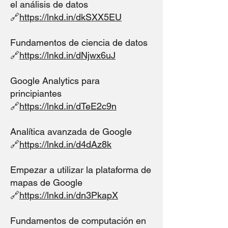
el análisis de datos
🔗
https://lnkd.in/dkSXX5EU
Fundamentos de ciencia de datos
🔗
https://lnkd.in/dNjwx6uJ
Google Analytics para
principiantes
🔗
https://lnkd.in/dTeE2c9n
Analítica avanzada de Google
🔗
https://lnkd.in/d4dAz8k
Empezar a utilizar la plataforma de
mapas de Google
🔗
https://lnkd.in/dn3PkapX
Fundamentos de computación en