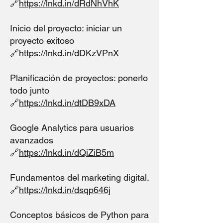
🔗
https://lnkd.in/dRdNhVhK
Inicio del proyecto: iniciar un
proyecto exitoso
🔗
https://lnkd.in/dDKzVPnX
Planificación de proyectos: ponerlo
todo junto
🔗
https://lnkd.in/dtDB9xDA
Google Analytics para usuarios
avanzados
🔗
https://lnkd.in/dQiZiB5m
Fundamentos del marketing digital.
🔗
https://lnkd.in/dsqp646j
Conceptos básicos de Python para