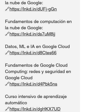
la nube de Google:
🔗
https://lnkd.in/dUFj-gGn
Fundamentos de computación en
la nube de Google:
🔗
https://lnkd.in/ds7uM8jj
Datos, ML e IA en Google Cloud
🔗
https://lnkd.in/d8Ctes66
Fundamentos de Google Cloud
Computing: redes y seguridad en
Google Cloud
🔗
https://lnkd.in/d4Pbk5ns
Curso intensivo de aprendizaje
automático
🔗
https://lnkd.in/dgHKX7UD