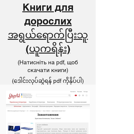
Книги для
дорослих
အရွယ်ရောက်ပြီးသူ
(ယူကရိန်း)
(Натисніть на pdf, щоб
скачати книги)
(ဒေါင်းလုပ်ဆွဲရန် pdf ကိုနှိပ်ပါ)