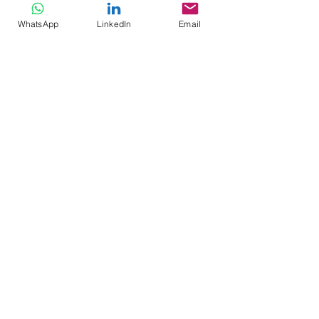
WhatsApp
LinkedIn
Email
Making It Easy To Do Good
We walk alongside the poor, the
displaced and the vulnerable-bringing
hope, dignity and lasting change
through faith, compassion and service.
Home
Who We Are
Missions
Projects
Humanitech