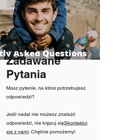
Masz pytanie, na które potrzebujesz
odpowiedzi?
Często
Jeśli nadal nie możesz znaleźć
odpowiedzi, nie krępuj się
Skontaktuj
Zadawane
się z nami
. Chętnie pomożemy!
Pytania
Masz pytanie, na które potrzebujesz
odpowiedzi?
Jeśli nadal nie możesz znaleźć
odpowiedzi, nie krępuj się
Skontaktuj
się z nami
. Chętnie pomożemy!
Frequently asked