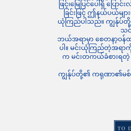
ဖြင့်၊
မြေပြင်ပေါ်ရှိ ပြေ
ခြင်းဖြင့် ဤနယ်ပယ်များတွ
ယုံကြည်ပါသည်။ ကျွန်ုပ်တို့
သင်
ဘယ်အရာမှာ စေတနာ့ဝန်ထမ
ပါ။ မင်းယုံကြည်တဲ့အရာကိ
က မင်းတကယ်ခံစားရတဲ့ 
ကျွန်ုပ်တို့၏ ကရုဏာ၏မစ်
TO 