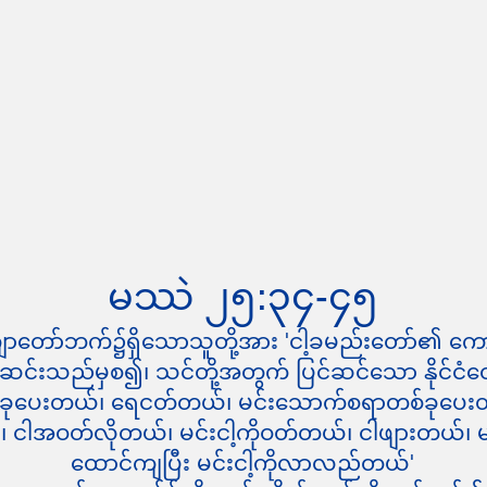
မဿဲ ၂၅:၃၄-၄၅
ျာတော်ဘက်၌ရှိသောသူတို့အား 'ငါ့ခမည်းတော်၏ ကောင
င်းသည်မှစ၍၊ သင်တို့အတွက် ပြင်ဆင်သော နိုင်ငံတော
စ်ခုခုပေးတယ်၊ ရေငတ်တယ်၊ မင်းသောက်စရာတစ်ခုပေ
ယ်၊ ငါအဝတ်လိုတယ်၊ မင်းငါ့ကိုဝတ်တယ်၊ ငါဖျားတယ်၊ မင
ထောင်ကျပြီး မင်းငါ့ကိုလာလည်တယ်'