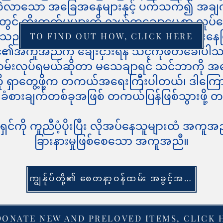
ာင်းလဲလာသော အခြေအနေများနှင့် ပက်သက်၍ အချ
င် တိုးတက်မှုများကို လွယ်ကူချောမွေ့စွာ လုပ်ဆော
သည် ခြားနားမှုတစ်ခုပြုလုပ်ရန် အမြဲကြိုးစားနေပြ
TO FIND OUT HOW, CLICK HERE
၏အကူအညီကို ချေးငှားရန် သင့်ကိုဖိတ်ခေါ်ပါ
်းလုပ်ရမယ်ဆိုတာ မသေချာရင် သင်ဘာကို အလ
ု ရှာတွေ့ဖို့က တကယ်အရေးကြီးပါတယ်၊ ဒါကြောင့်
ခံစားချက်တစ်ခုအဖြစ် တကယ်ပြန်ဖြစ်သွားဖိ
ရှင်ကို ကူညီပံ့ပိုးပြီး လိုအပ်နေသူများထံ အက
ခြားနားမှုဖြစ်စေသော အကူအညီ။
ကျွန်ုပ်တို့၏ စေတနာ့ဝန်ထမ်း အခွင့်အလမ်းများကို ကြည့်ရှုရန် ဤနေရာကို နှိပ်ပါ။
DONATE NEW AND PRELOVED ITEMS, CLICK 