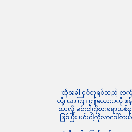
“ထိုအခါ ရှင်ဘုရင်သည် လက်
တို့၊ လာကြ။ ဤလောကကို ဖန်ဆ
ဆာလို့ မင်းငါ့ကိုစားစရာတ
ဖြစ်ပြီး မင်းငါ့ကိုလာခေါ်တ