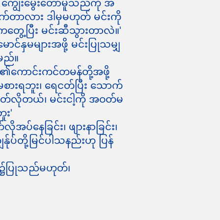
 ကျွေးမွေးတော်မူသည်ကို အ
ိုက်တာလား ဒါမှမဟုတ် မင်းကို
ကတွေ့ပြီး မင်းဆီသွားတာလဲ။'
င်နှမများအဖို့ မင်းပြုသမျှ
်မည်။
ူ၏ကောင်းကင်တမန်တို့အဖို့
 မစားရဘူး၊ ရေငတ်ပြီး သောက်
ဝတ်လိုတယ်၊ မင်းငါ့ကို အဝတ်မ
ူး'
ိုအပ်နေခြင်း၊ ဖျားနာခြင်း၊
်တို့မြင်ပါသနည်းဟု ပြန်
ါ၌ပြုသည်မဟုတ်၊