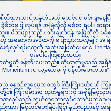
"စိတ်အားထက်သန်တဲ့အထိ စောင့်ရင် မင်းရှုံးနေပြီ
ခွဲစိတ်မှုပြုလုပ်ရန် အမြဲလိုလို မခံစားရပါ။
ါဘူး။ မိဘများသည် ဟင်းချက်ရန် အမြဲလိုလို မ
ဲ့ အဆောက်အဦထဲကို ပြေးသွားသလိုမျိုး အမြဲ
ရဲ့လုပ်ရပ်တွေကို အဆုံးအဖြတ်ပေးရင်၊ inertia 
ပူးပေါင်းကြံစည်တယ်။
်မှုကို ဖန်တီးပေးသည်။ တိုးတက်မှုသည် အရှိ
Momentum က လှုံ့ဆော်မှုကို ဖန်တီးပေးတယ်။"
သည် နေ့စဉ်လူနေမှုဘဝတွင် ကြီးကြီးငယ်ငယ် ကြုံတ
ုပ်တို့၏ ကြိုးပမ်းအားထုတ်မှုများကို အရှိန်မြှင့်
ပ်သောအလုပ်သည် လွယ်ကူသောလုပ်ဆောင်မှုတစ်ခုမ
စည်းအား မြှင့်တင်ပေးခြင်းဖြင့်၊ နည်းပညာနှင့် အရ