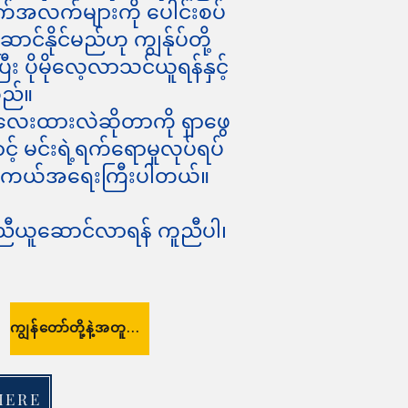
က်အလက်များကို ပေါင်းစပ်
င်နိုင်မည်ဟု ကျွန်ုပ်တို့
ီး ပိုမိုလေ့လာသင်ယူရန်နှင့်
သည်။
ေးထားလဲဆိုတာကို ရှာဖွေ
 မင်းရဲ့ရက်ရောမှုလုပ်ရပ်
ု့ တကယ်အရေးကြီးပါတယ်။
ူအညီယူဆောင်လာရန် ကူညီပါ၊
ကျွန်တော်တို့နဲ့အတူပါဝင်ပါ
HERE