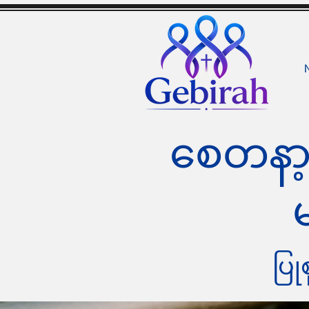
စေတနာ့ဝ
မ
ပြု