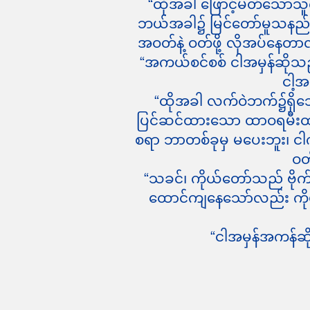
“ထိုအခါ ဖြောင့်မတ်သောသူက
ဘယ်အခါ၌ မြင်တော်မူသနည်း၊ မ
အဝတ်နဲ့ ဝတ်ဖို့ လိုအပ်နေတ
“အကယ်စင်စစ် ငါအမှန်ဆိုသည်
ငါ့အ
“ထိုအခါ လက်ဝဲဘက်၌ရှိသောသ
ပြင်ဆင်ထားသော ထာဝရမီးထဲသိ
စရာ ဘာတစ်ခုမှ မပေးဘူး၊ ငါက
ဝတ
“သခင်၊ ကိုယ်တော်သည် ဗိုက်
ထောင်ကျနေသော်လည်း ကိုယ
“ငါအမှန်အကန်ဆ