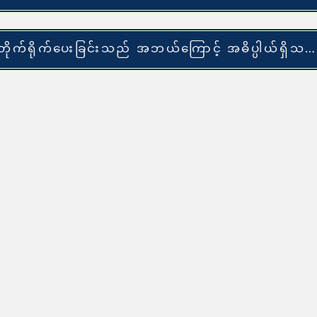
တိုက်ရိုက်ပေးခြင်းသည် အဘယ်ကြောင့် အဓိပ္ပါယ်ရှိသနည်း။