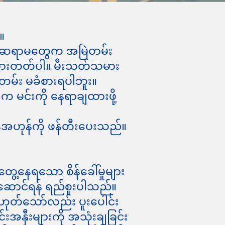
။
 ဆရာ၊ဆရာမတွေက အမြဲတမ်း
ခံစားတတ်ပါ။ မီးသတ်သမား
တမ်း မခံစားရပါဘူး။
က မင်းကို နေရာချထားဖို့
န်အဟုန်ကို ဖန်တီးပေးသည်။
ွေ့နေရသော စိန်ခေါ်မှုများ
လုပ်ဆောင်ရန် ရည်စူးပါသည်။
ဟုတ်သော်လည်း ပူးပေါင်း
င်းအနှီးများကို အသုံးချခြင်း