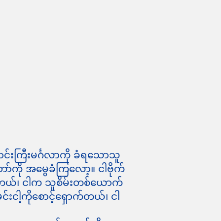
်းကြီးမင်္ဂလာကို ခံရသောသူ
်ကို အမွေခံကြလော့။ ငါဗိုက်
းတယ်၊ ငါက သူစိမ်းတစ်ယောက်
်းငါ့ကိုစောင့်ရှောက်တယ်၊ ငါ