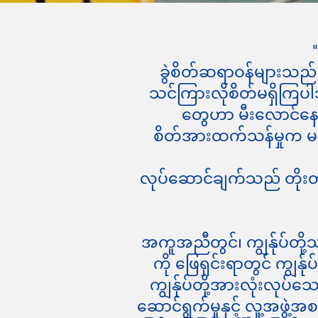
ခွဲစိတ်ဆရာဝန်များသည် 
သင်ကြားလိုစိတ်မရှိကြပ
တွေဟာ မီးလောင်နေတ
စိတ်အားထက်သန်မှုက မင်း
လုပ်ဆောင်ချက်သည် တိုးတက
အကူအညီတွင်၊ ကျွန်ုပ်တို့
ကို ဖြေရှင်းရာတွင် ကျွန်
ကျွန်ုပ်တို့အားလုံးလု
ဆောင်ရွက်မှုနှင့် လူ့အဖွဲ့အ