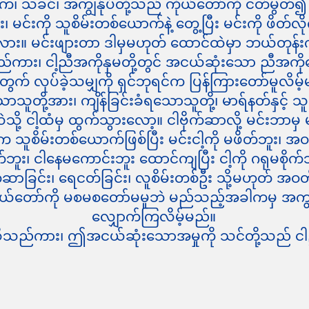
၊ သခင်၊ အကျွန်ုပ်တို့သည် ကိုယ်တော်ကို ငတ်မွတ်၍
င်းကို သူစိမ်းတစ်ယောက်နဲ့ တွေ့ပြီး မင်းကို ဖိတ်လ
ာလား။ မင်းဖျားတာ ဒါမှမဟုတ် ထောင်ထဲမှာ ဘယ်တုန်း
ကား၊ ငါ့ညီအကိုနှမတို့တွင် အငယ်ဆုံးသော ညီအကိုမော
တွက် လုပ်ခဲ့သမျှကို ရှင်ဘုရင်က ပြန်ကြားတော်မူလိမ့
ူတို့အား၊ ကျိန်ခြင်းခံရသောသူတို့၊ မာရ်နတ်နှင့် သ
ု့ ငါ့ထံမှ ထွက်သွားလော့။ ငါဗိုက်ဆာလို့ မင်းဘာမှ
 သူစိမ်းတစ်ယောက်ဖြစ်ပြီး မင်းငါ့ကို မဖိတ်ဘူး၊ အ
်ဘူး၊ ငါနေမကောင်းဘူး ထောင်ကျပြီး ငါ့ကို ဂရုမစိုက်ဘ
ဆာခြင်း၊ ရေငတ်ခြင်း၊ လူစိမ်းတစ်ဦး သို့မဟုတ် အဝတ်လ
်တော်ကို မစမစတော်မမူဘဲ မည်သည့်အခါကမှ အကျွန်ုပ
လျှောက်ကြလိမ့်မည်။
ိုသည်ကား၊ ဤအငယ်ဆုံးသောအမှုကို သင်တို့သည် င